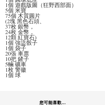
1個 遊戲版圖（狂野西部面）
5個 米寶
75個 木質圓片
(2塊 黑色石頭、
37枚 銀幣，
24枚 金幣，
12顆 紅寶石)
1個 強盜骰子
1個 袋子
20張 車票
10把 鏟子
5輛 礦車
1枚 警徽
1個 球
您可能喜歡...