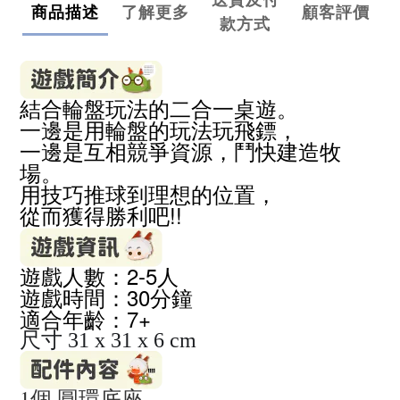
商品描述
了解更多
顧客評價
款方式
結合輪盤玩法的二合一桌遊。
一邊是用輪盤的玩法玩飛鏢，
一邊是互相競爭資源，鬥快建造牧
場。
用技巧推球到理想的位置，
從而獲得勝利吧!!
遊戲人數：2-5人
遊戲時間：30分鐘
適合年齡：7
+
尺寸 31 x 31 x 6 cm
1個 圓環底座