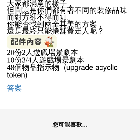
大家都滿意的樣子，
但問題是你們都有著不同的裝修品味
而對方卻不得而知。
你能否找到兩全其美的方案，
還是最終只能捲舖蓋走人呢？
份
人遊戲場景劇本
20
2
份
人遊戲場景劇本
10
3/4
個物品指示物 (upgrade acyclic
48
token)
答案
您可能喜歡...