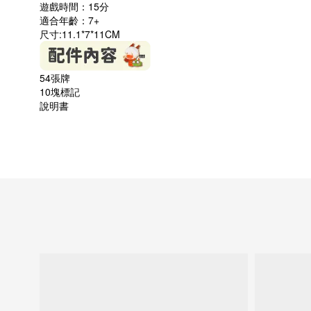
遊戲時間：15分
適合年齡：7
+
尺寸:11.1*7*11CM
54張牌
10塊標記
說明書