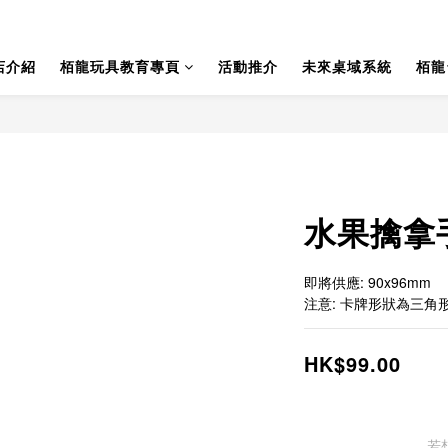
店介紹
栢龍玩具教育專頁
活動推介
未來桌域系統
栢龍
水果擒拿
即將供應: 90x96mm
注意: 卡牌形狀為三角
HK$99.00
若