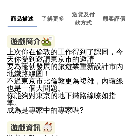
送貨及付
商品描述
了解更多
顧客評價
款方式
上次你在倫敦的工作得到了認同，今
天你受到邀請東京市的邀請
要為蓬勃發展的旅遊業重新設計市內
地鐵路線圖！
不過東京市比倫敦更為複雜，內環線
也是一個大問題。
你能夠對東京的地下鐵路線
暸
如指
掌。
成為是專家中的專家嗎?