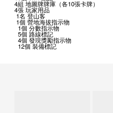
4
組
地圖牌牌庫（各
10
張卡牌）
4
張 玩家用品
1
名
登山客
1
個 營地海拔指示物
1
個 分數指示物
5
個 路線標記
4
個 發現獎勵指示物
12
個 裝備標記