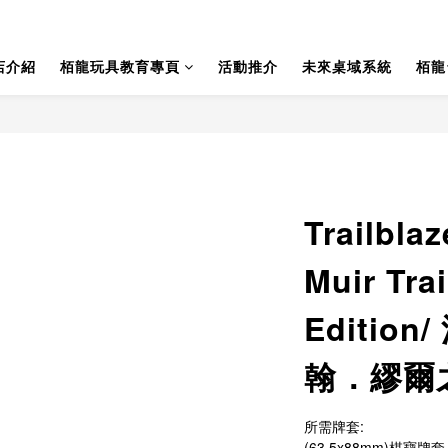
店介紹
栢龍玩具教育專頁
活動推介
未來桌域系統
栢龍
Trailbla
Muir Trai
Editio
翰．繆爾
所需牌套:
(63.5x88mm)棋寶牌套