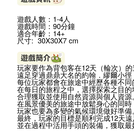
遊戲人數：1-4人
遊戲時間：90分鐘
適合年齡：14
+
尺寸: 30X30X7 cm
玩家要作為背包客在
12
天（輪次）的
遠足穿過鼎鼎大名的約翰．繆爾小徑
每位玩家都會在旅途中經歷各種不同
在每日的旅程之中，選擇探索之目的
合理獲取並使用自然資源與個人資源
在風景優美的旅途中放鬆身心的同時
玩家也要為多變的氣候環境做好準備
最終，玩家的目標是順利完成
12
天遠
並在過程中活用手頭的裝備，獲取最