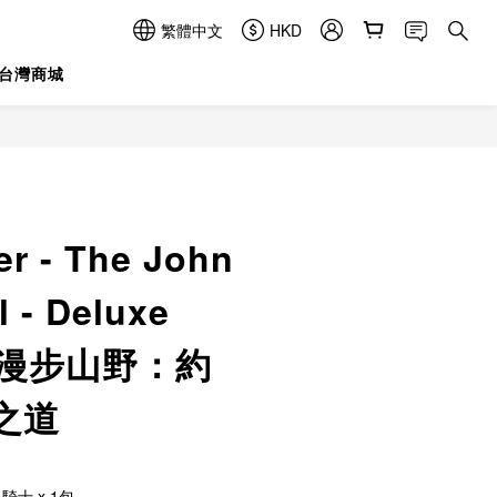
繁體中文
HKD
台灣商城
立即購買
zer - The John
l - Deluxe
n/ 漫步山野：約
之道
-騎士 x 1包