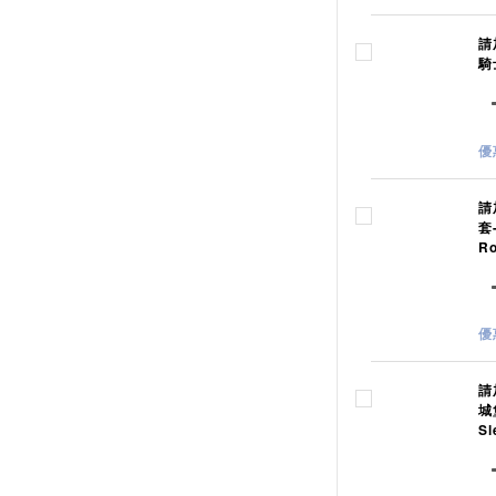
請
騎士
優
請
套
R
優
請
城
Sl