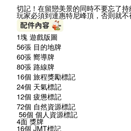
切記！在留戀美景的同時不要忘了持
玩家必須到達惠特尼峰頂，否則就不
1
塊 遊戲版圖
56
張 目的地牌
60
張 嚮導牌
80
張 路線牌
16
個 旅程獎勵標記
24
個 天氣標記
12
個 疲憊標記
72
個 自然資源標記
56
個 個人資源標記
4
面
獎牌
16
個
JMT
標記