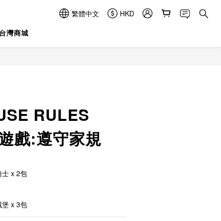
繁體中文
HKD
台灣商城
立即購買
USE RULES
牌遊戲:遵守家規
士 x 2包
堡 x 3包