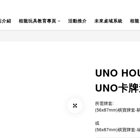
店介紹
栢龍玩具教育專頁
活動推介
未來桌域系統
栢龍
UNO HO
UNO卡
所需牌套:
(56x87mm)棋寶牌套-騎
或
(56x87mm)棋寶牌套-城