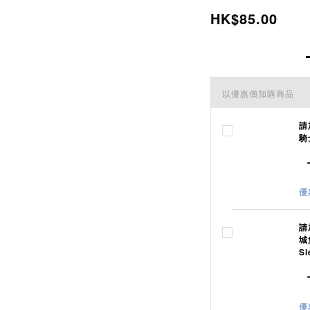
HK$85.00
以優惠價加購商品
請
騎士
優
請
城
Sl
優