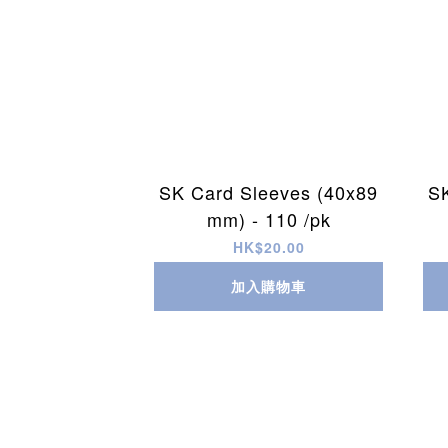
SK Card Sleeves (40x89
S
mm) - 110 /pk
HK$20.00
加入購物車