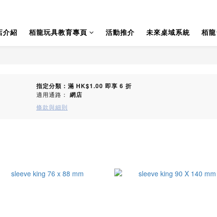
店介紹
栢龍玩具教育專頁
活動推介
未來桌域系統
栢龍
指定分類：滿 HK$1.00 即享 6 折
適用通路：
網店
條款與細則