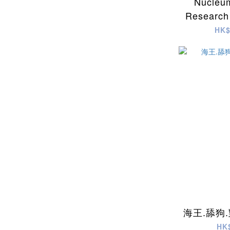
Nucleum
Research 
子激盪-
HK$
+neons , 
p
海王.舔狗
HK