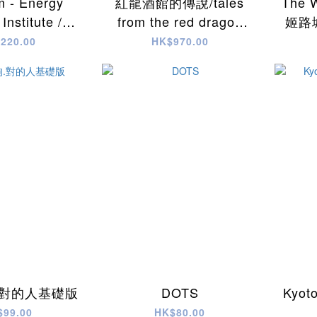
 - Energy
紅龍酒館的傳說/tales
The W
Institute /核
from the red dragon
姬路城
 能源研究所
inn 連KS集資限定 試玩
220.00
HK$970.00
new contract
套件
romo
.對的人基礎版
DOTS
Kyot
$99.00
HK$80.00