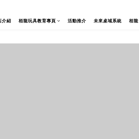
店介紹
栢龍玩具教育專頁
活動推介
未來桌域系統
栢龍