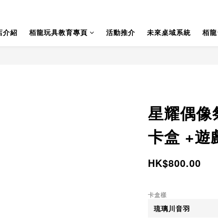
店介紹
栢龍玩具教育專頁
活動推介
未來桌域系統
栢龍
星耀偶像祭
卡盒 +遊
HK$800.00
卡盒樣