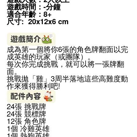
遊戲時間：-分鐘
適合年齡：8
+
尺寸: 20x12x6 cm
成為第一個將
你
6
張的角色
牌
翻面
以完
成英雄
的玩家（或團隊）。
每次你完成挑戰，就可以
將一張
牌翻
面。
挑戰拋「雞」3周半落地這些高難度動
作來獲得勝利吧!
24
張 挑戰牌
24
張 競標牌
12
張 角色牌
1
個
冷雞
英雄
1
個
熱狗
英雄