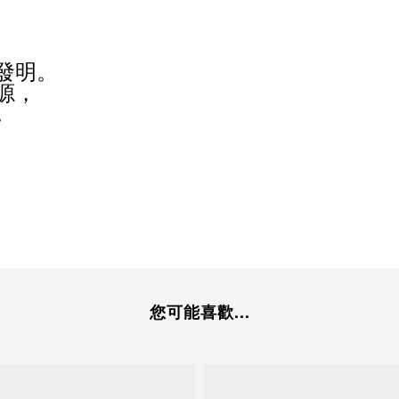
發明。
源
，
。
您可能喜歡...