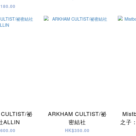
180.00
CULTIST/祕
ARKHAM CULTIST/祕
Mist
ALLIN
密結社
之子：
600.00
HK$350.00