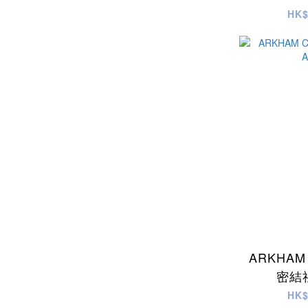
初中 (71)
HK$
高小 (77)
初小 (55)
幼稚園 (22)
場景分類
親子溝通 (57)
社工開組 (45)
課堂適用 (20)
小息必玩 (60)
企業培訓 (40)
ARKHAM 
密結社
HK$