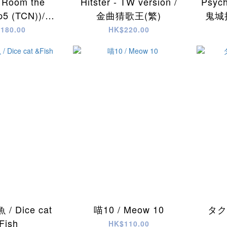
 Room the
Hitster - TW version /
Psych
5 (TCN))/限
金曲猜歌王(繁)
鬼城
室逃脫 第5輯
180.00
HK$220.00
繁體(繁)
 Dice cat
喵10 / Meow 10
タク
Fish
HK$110.00