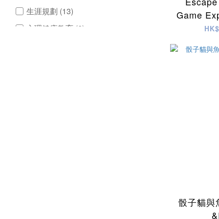
Escape
生涯規劃 (13)
Game Exp
時解鎖密
心理健康教育 (6)
HK$
擴充 
邏輯思維 (48)
STEM (32)
團體合作 (19)
語文發展 (11)
溝通技巧 (17)
手眼協調 (9)
看更多
學校對象
SEN (26)
骰子貓與魚 /
高中 (68)
&