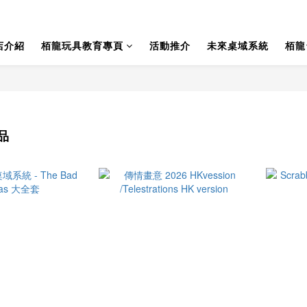
店介紹
栢龍玩具教育專頁
活動推介
未來桌域系統
栢龍
品