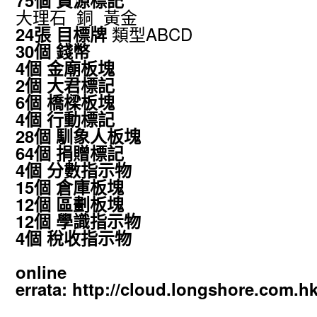
75
個 資源標記
大理石
銅
黃金
類型
ABCD
24
目標
張
牌
30
個
幣
錢
4
金廟板塊
個
2
個 大君標記
6
個 橋樑板塊
4
個 行動標記
28
個 馴象人板塊
64
個 捐贈標記
4
個 分數指示物
15
個 倉庫板塊
12
個 區劃板塊
12
個 學識指示物
4
個 稅收指示物
online
errata:
http://cloud.longshore.com.