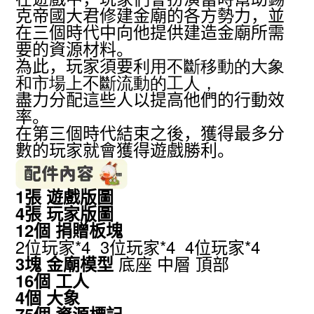
克帝國大君修建金廟的各方勢力，並
在三個時代中向他提供建造金廟所需
要的資源材料。
為此，玩家
要
利用不斷移動的大象
須
和市場上不斷流動的工人，
盡
以
的行動
力分配這些人
提高他們
效
。
率
在第三個時代結束之後，獲得最多分
數的玩家就會獲得遊戲勝利。
1
張 遊戲版圖
4
張 玩家版圖
12
捐贈板塊
個
2
位玩家
*4 3
位玩家
*4 4
位玩家
*4
底座 中層 頂部
3
塊 金廟模型
16
個 工人
4
個 大象