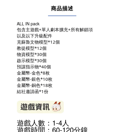
商品描述
ALL IN pack
包含主遊戲+單人劇本擴充+所有解鎖項
以及以下升級配件
克蘇魯文物模型*12個
教徒模型*12個
物資模型*30個
啟示模型*30個
預謀指示物*40個
金屬幣-金色*8枚
金屬幣-銀色*10枚
金屬幣-銅色*18枚
結社邀請函*1份
遊戲人數：1-4人
遊戲時間：60-120分鐘