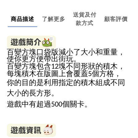
送貨及付
商品描述
了解更多
顧客評價
款方式
百變方塊口袋版減小了大小和重量，
使你更方便帶出街玩。
百變方塊包含
塊不同形狀的積木，
12
每塊積木在版圖上會覆蓋
個方格，
5
你的目的是利用指定的積木組成不同
大小的長方形。
遊戲中有超過
個關卡。
500