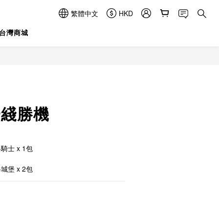
繁體中文
HKD
台灣商城
立即購買
/一綫勝機
-騎士 x 1包
-城堡 x 2包