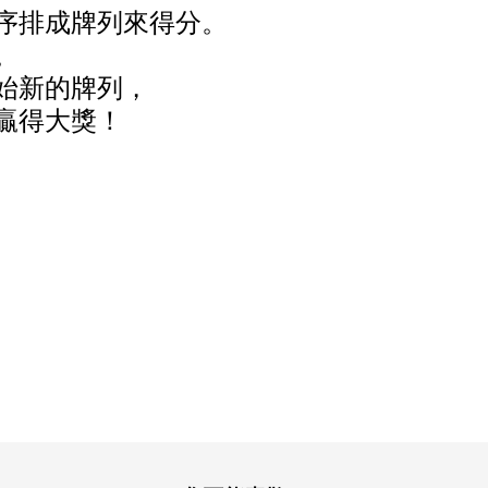
序排成牌列來得分
。
。
始新的牌列
，
贏得大獎！