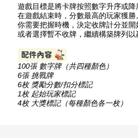
遊戲目標是將卡牌按照數字升序或降
在遊戲結束時
，
分數最高的玩家獲勝
你需要把握時機，
決定
收牌計分並開
或者選擇暫不收牌，繼續構築牌列以
100
張
數字
牌（共四種顏色）
6
張
挑戰
牌
6
/
枚
獎勵分數
扣分標記
1
枚
起始玩家標記
4
枚
大獎標記（每種顏色各
一
枚）