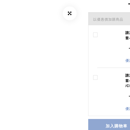
以優惠價加購商品
請
套
優
請
套
/C
優
加入購物車