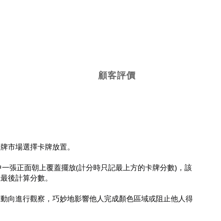
顧客評價
卡牌市場選擇卡牌放置。
中一張正面朝上覆蓋擺放(計分時只記最上方的卡牌分數)，該
在最後計算分數。
家動向進行觀察，巧妙地影響他人完成顏色區域或阻止他人得