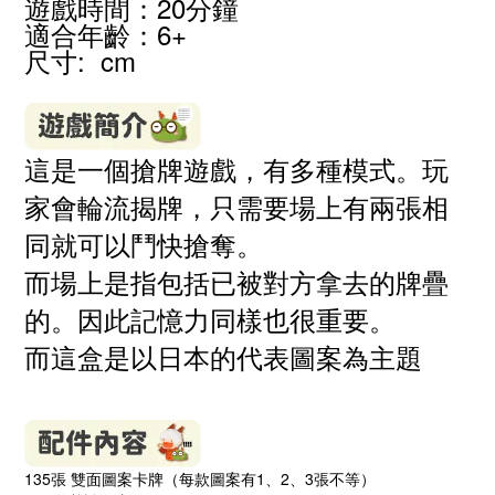
遊戲時間：20分鐘
適合年齡：6
+
尺寸: cm
這是一個搶牌遊戲，有多種模式。玩
家會輪流揭牌，只需要場上有兩張相
同就可以鬥快搶奪。
而場上是指包括已被對方拿去的牌疊
的。因此記憶力同樣也很重要。
而這盒是以日本的代表圖案為主題
135
張 雙面圖案卡牌（每款圖案有
1
、
2
、
3
張不等）