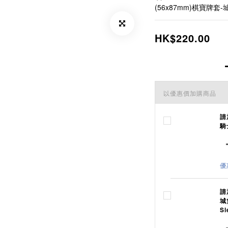
(56x87mm)棋寶牌套-城
HK$220.00
以優惠價加購商品
請
騎士
優
請
城
Sl