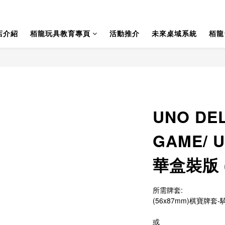
店介紹
栢龍玩具教育專頁
活動推介
未來桌域系統
栢龍
UNO DE
GAME/
華盒裝版 (
所需牌套:
(56x87mm)棋寶牌套-騎
或