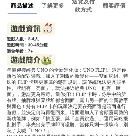
送貨及付
商品描述
了解更多
顧客評價
款方式
遊戲人數：2-4人
遊戲時間：30-45分鐘
適合年齡：7+
準備迎接經典 UNO 的全新進化版：UNO FLIP!。這是你
熟悉的配對遊戲，加入了刺激的新變化——雙面牌組、特
殊的 FLIP 卡與更嚴厲的懲罰規則，讓傳統玩法更具競爭
性。牌組有「亮面」，玩法接近經典 UNO；也有「暗
面」，懲罰更為嚴苛。當你打出 FLIP 卡時，你手中的所
有牌、抽牌堆與棄牌堆都會翻面，露出另一面的全新數字
與顏色！持有 FLIP 卡的玩家決定要在亮面還是暗面進行
遊戲，並決定何時再翻回來。暗面還加入了會顛覆局勢的
新功能牌，例如「抽五張」與「全員跳過」。運用策略擾
亂對手，率先出完手牌即可獲勝。當你只剩一張牌時，別
忘了大喊「UNO！」。