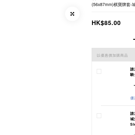
(56x87mm)棋寶牌套-城
HK$85.00
以優惠價加購商品
請
騎士
優
請
城
Sl