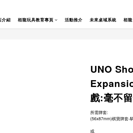
店介紹
栢龍玩具教育專頁
活動推介
未來桌域系統
栢龍
UNO Sho
Expans
戲:毫不留情
所需牌套:
(56x87mm)棋寶牌套-騎
或